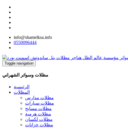
info@shamelksa.info
0550096444
Toggle navigation
مظلات وسواتر الشهراني
الرئيسية
المظلات
مظلات مدارس
مظلات سيارات
مظلات مسابح
مظلات هرمية
مظلات لكسان
مظلات خزانات