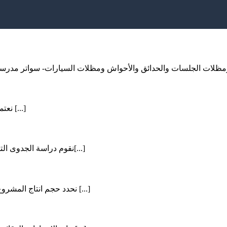
 ومظلات الجلسات والحدائق والأحواش ومظلات السيارات- سواتر مدرسي
نعتمد علي نتائج دراسة السوق ، ومتطلباته ، والطاقة الاستيعابية للمشاريع [...]
نقوم دراسة الجدوى التسويقية الخاصة بمشروعك وتحديد السعر المتوقع لمتطلبات المشروع[...]
نحدد حجم انتاج المشروع على اعتبار التنبؤ بحجم الطلب والمبيعات الخاصة بناتج هذا المشروع [...]