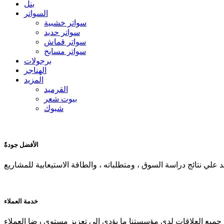
بنل
السواتر
سواتر خشبية
سواتر حديد
سواتر قماش
سواتر مسابح
برجولات
الهناجر
المزيد
القرميد
بيوت شعر
شبوك
الأفضل جودةً
خدمة العملاء