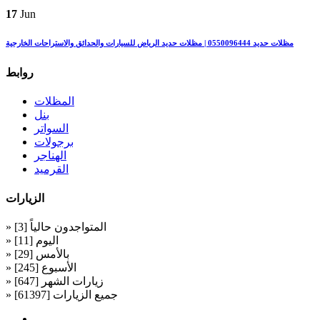
17
Jun
مظلات حديد 0550096444 | مظلات حديد الرياض للسيارات والحدائق والاستراحات الخارجية
روابط
المظلات
بنل
السواتر
برجولات
الهناجر
القرميد
الزيارات
» المتواجدون حالياً [3]
» اليوم [11]
» بالأمس [29]
» الأسبوع [245]
» زيارات الشهر [647]
» جميع الزيارات [61397]