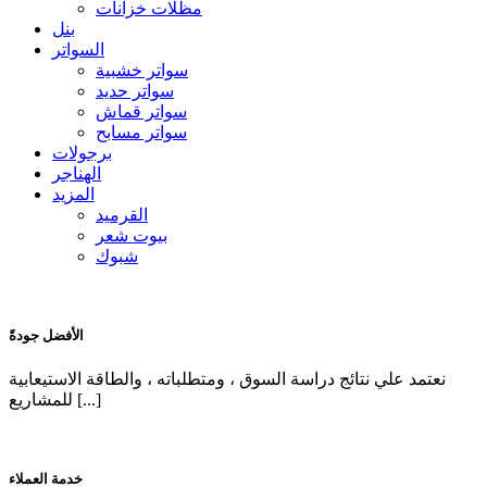
مظلات خزانات
بنل
السواتر
سواتر خشبية
سواتر حديد
سواتر قماش
سواتر مسابح
برجولات
الهناجر
المزيد
القرميد
بيوت شعر
شبوك
الأفضل جودةً
نعتمد علي نتائج دراسة السوق ، ومتطلباته ، والطاقة الاستيعابية
للمشاريع [...]
خدمة العملاء