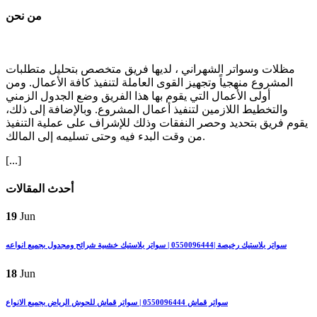
من نحن
مظلات وسواتر الشهراني ، لديها فريق متخصص بتحليل متطلبات
المشروع منهجياً وتجهيز القوى العاملة لتنفيذ كافة الأعمال. ومن
أولى الأعمال التي يقوم بها هذا الفريق وضع الجدول الزمني
والتخطيط اللازمين لتنفيذ أعمال المشروع. وبالإضافة إلى ذلك،
يقوم فريق بتحديد وحصر النفقات وذلك للإشراف على عملية التنفيذ
من وقت البدء فيه وحتى تسليمه إلى المالك.
[...]
أحدث المقالات
19
Jun
سواتر بلاستيك رخيصة |0550096444 | سواتر بلاستيك خشبية شرائح ومجدول بجميع انواعه
18
Jun
سواتر قماش 0550096444 | سواتر قماش للحوش الرياض بجميع الانواع