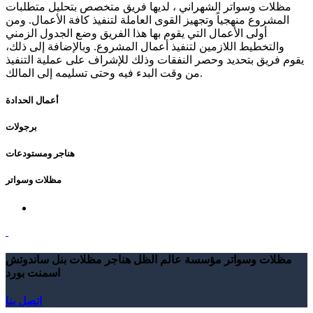
مظلات وسواتر الشهراني ، لديها فريق متخصص بتحليل متطلبات
المشروع منهجياً وتجهيز القوى العاملة لتنفيذ كافة الأعمال. ومن
أولى الأعمال التي يقوم بها هذا الفريق وضع الجدول الزمني
والتخطيط اللازمين لتنفيذ أعمال المشروع. وبالإضافة إلى ذلك،
يقوم فريق بتحديد وحصر النفقات وذلك للإشراف على عملية التنفيذ
من وقت البدء فيه وحتى تسليمه إلى المالك.
أعمال الحدادة
برجولات
هناجر ومستودعات
مظلات وسواتر
مظلات وسواتر مؤسسة عالم الظل هناجر مظلات بنل ساندوتش
اسمنت بورد
اتصل بنا