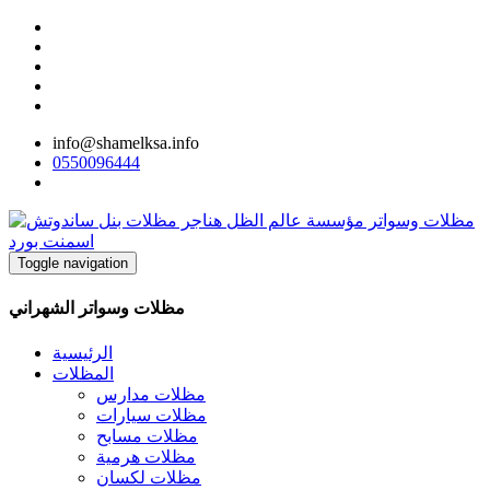
info@shamelksa.info
0550096444
Toggle navigation
مظلات وسواتر الشهراني
الرئيسية
المظلات
مظلات مدارس
مظلات سيارات
مظلات مسابح
مظلات هرمية
مظلات لكسان