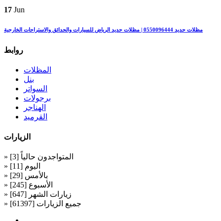
17
Jun
مظلات حديد 0550096444 | مظلات حديد الرياض للسيارات والحدائق والاستراحات الخارجية
روابط
المظلات
بنل
السواتر
برجولات
الهناجر
القرميد
الزيارات
» المتواجدون حالياً [3]
» اليوم [11]
» بالأمس [29]
» الأسبوع [245]
» زيارات الشهر [647]
» جميع الزيارات [61397]