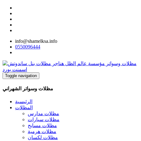
info@shamelksa.info
0550096444
Toggle navigation
مظلات وسواتر الشهراني
الرئيسية
المظلات
مظلات مدارس
مظلات سيارات
مظلات مسابح
مظلات هرمية
مظلات لكسان