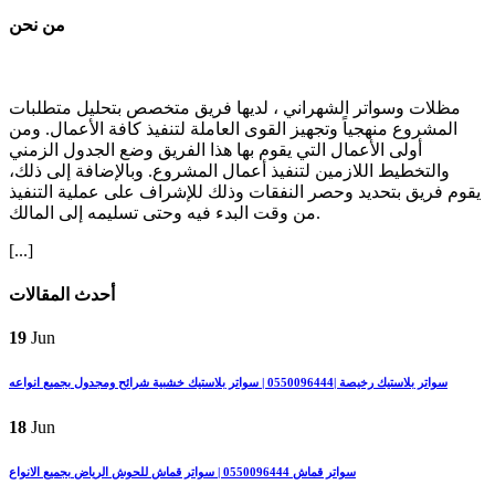
من نحن
مظلات وسواتر الشهراني ، لديها فريق متخصص بتحليل متطلبات
المشروع منهجياً وتجهيز القوى العاملة لتنفيذ كافة الأعمال. ومن
أولى الأعمال التي يقوم بها هذا الفريق وضع الجدول الزمني
والتخطيط اللازمين لتنفيذ أعمال المشروع. وبالإضافة إلى ذلك،
يقوم فريق بتحديد وحصر النفقات وذلك للإشراف على عملية التنفيذ
من وقت البدء فيه وحتى تسليمه إلى المالك.
[...]
أحدث المقالات
19
Jun
سواتر بلاستيك رخيصة |0550096444 | سواتر بلاستيك خشبية شرائح ومجدول بجميع انواعه
18
Jun
سواتر قماش 0550096444 | سواتر قماش للحوش الرياض بجميع الانواع