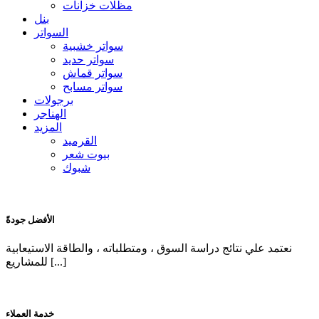
مظلات خزانات
بنل
السواتر
سواتر خشبية
سواتر حديد
سواتر قماش
سواتر مسابح
برجولات
الهناجر
المزيد
القرميد
بيوت شعر
شبوك
الأفضل جودةً
نعتمد علي نتائج دراسة السوق ، ومتطلباته ، والطاقة الاستيعابية
للمشاريع [...]
خدمة العملاء