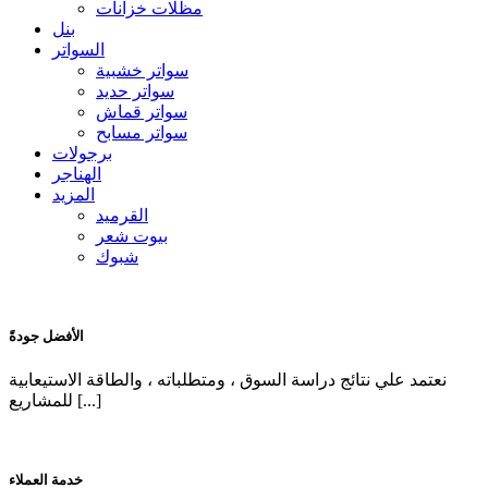
مظلات خزانات
بنل
السواتر
سواتر خشبية
سواتر حديد
سواتر قماش
سواتر مسابح
برجولات
الهناجر
المزيد
القرميد
بيوت شعر
شبوك
الأفضل جودةً
نعتمد علي نتائج دراسة السوق ، ومتطلباته ، والطاقة الاستيعابية
للمشاريع [...]
خدمة العملاء