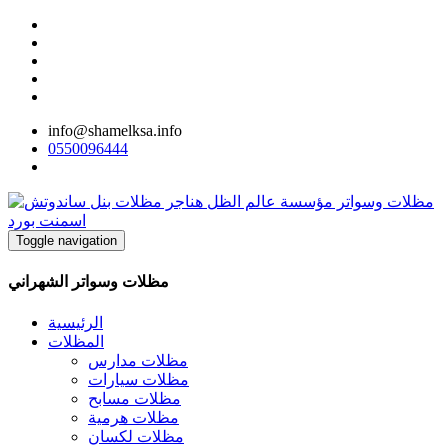
info@shamelksa.info
0550096444
Toggle navigation
مظلات وسواتر الشهراني
الرئيسية
المظلات
مظلات مدارس
مظلات سيارات
مظلات مسابح
مظلات هرمية
مظلات لكسان