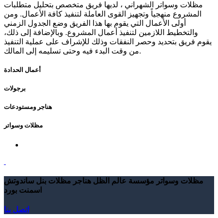
مظلات وسواتر الشهراني ، لديها فريق متخصص بتحليل متطلبات
المشروع منهجياً وتجهيز القوى العاملة لتنفيذ كافة الأعمال. ومن
أولى الأعمال التي يقوم بها هذا الفريق وضع الجدول الزمني
والتخطيط اللازمين لتنفيذ أعمال المشروع. وبالإضافة إلى ذلك،
يقوم فريق بتحديد وحصر النفقات وذلك للإشراف على عملية التنفيذ
من وقت البدء فيه وحتى تسليمه إلى المالك.
أعمال الحدادة
برجولات
هناجر ومستودعات
مظلات وسواتر
مظلات وسواتر مؤسسة عالم الظل هناجر مظلات بنل ساندوتش
اسمنت بورد
اتصل بنا