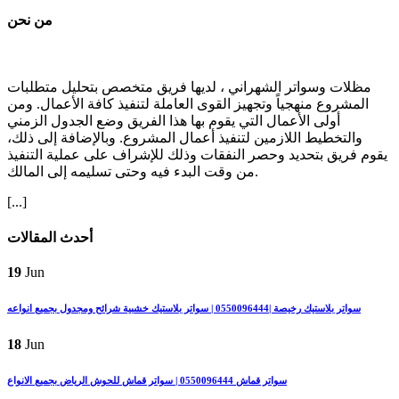
من نحن
مظلات وسواتر الشهراني ، لديها فريق متخصص بتحليل متطلبات
المشروع منهجياً وتجهيز القوى العاملة لتنفيذ كافة الأعمال. ومن
أولى الأعمال التي يقوم بها هذا الفريق وضع الجدول الزمني
والتخطيط اللازمين لتنفيذ أعمال المشروع. وبالإضافة إلى ذلك،
يقوم فريق بتحديد وحصر النفقات وذلك للإشراف على عملية التنفيذ
من وقت البدء فيه وحتى تسليمه إلى المالك.
[...]
أحدث المقالات
19
Jun
سواتر بلاستيك رخيصة |0550096444 | سواتر بلاستيك خشبية شرائح ومجدول بجميع انواعه
18
Jun
سواتر قماش 0550096444 | سواتر قماش للحوش الرياض بجميع الانواع