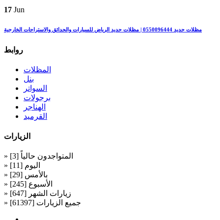
17
Jun
مظلات حديد 0550096444 | مظلات حديد الرياض للسيارات والحدائق والاستراحات الخارجية
روابط
المظلات
بنل
السواتر
برجولات
الهناجر
القرميد
الزيارات
» المتواجدون حالياً [3]
» اليوم [11]
» بالأمس [29]
» الأسبوع [245]
» زيارات الشهر [647]
» جميع الزيارات [61397]