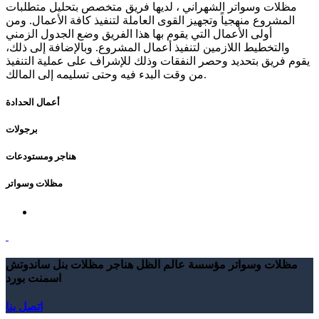
مظلات وسواتر الشهراني ، لديها فريق متخصص بتحليل متطلبات
المشروع منهجياً وتجهيز القوى العاملة لتنفيذ كافة الأعمال. ومن
أولى الأعمال التي يقوم بها هذا الفريق وضع الجدول الزمني
والتخطيط اللازمين لتنفيذ أعمال المشروع. وبالإضافة إلى ذلك،
يقوم فريق بتحديد وحصر النفقات وذلك للإشراف على عملية التنفيذ
من وقت البدء فيه وحتى تسليمه إلى المالك.
أعمال الحدادة
برجولات
هناجر ومستودعات
مظلات وسواتر
مظلات وسواتر مؤسسة عالم الظل هناجر مظلات بنل ساندوتش
اسمنت بورد
اتصل بنا