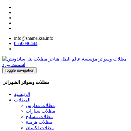
info@shamelksa.info
0550096444
Toggle navigation
مظلات وسواتر الشهراني
الرئيسية
المظلات
مظلات مدارس
مظلات سيارات
مظلات مسابح
مظلات هرمية
مظلات لكسان