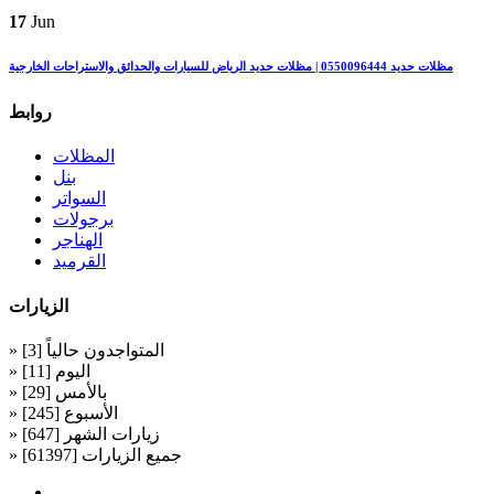
17
Jun
مظلات حديد 0550096444 | مظلات حديد الرياض للسيارات والحدائق والاستراحات الخارجية
روابط
المظلات
بنل
السواتر
برجولات
الهناجر
القرميد
الزيارات
» المتواجدون حالياً [3]
» اليوم [11]
» بالأمس [29]
» الأسبوع [245]
» زيارات الشهر [647]
» جميع الزيارات [61397]