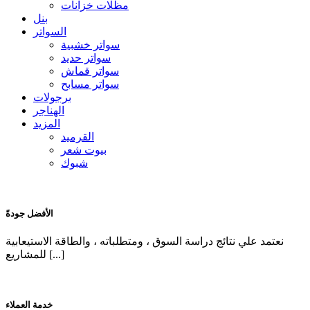
مظلات خزانات
بنل
السواتر
سواتر خشبية
سواتر حديد
سواتر قماش
سواتر مسابح
برجولات
الهناجر
المزيد
القرميد
بيوت شعر
شبوك
الأفضل جودةً
نعتمد علي نتائج دراسة السوق ، ومتطلباته ، والطاقة الاستيعابية
للمشاريع [...]
خدمة العملاء