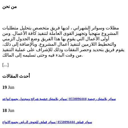
من نحن
مظلات وسواتر الشهراني ، لديها فريق متخصص بتحليل متطلبات
المشروع منهجياً وتجهيز القوى العاملة لتنفيذ كافة الأعمال. ومن
أولى الأعمال التي يقوم بها هذا الفريق وضع الجدول الزمني
والتخطيط اللازمين لتنفيذ أعمال المشروع. وبالإضافة إلى ذلك،
يقوم فريق بتحديد وحصر النفقات وذلك للإشراف على عملية التنفيذ
من وقت البدء فيه وحتى تسليمه إلى المالك.
[...]
أحدث المقالات
19
Jun
سواتر بلاستيك رخيصة |0550096444 | سواتر بلاستيك خشبية شرائح ومجدول بجميع انواعه
18
Jun
سواتر قماش 0550096444 | سواتر قماش للحوش الرياض بجميع الانواع