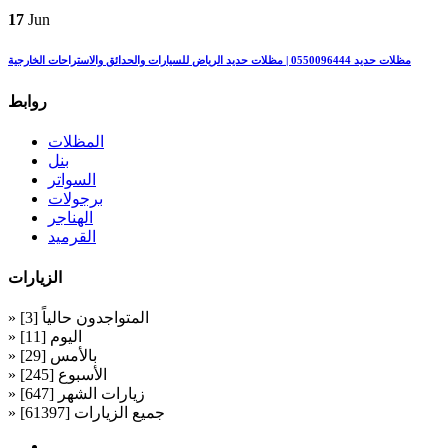
17
Jun
مظلات حديد 0550096444 | مظلات حديد الرياض للسيارات والحدائق والاستراحات الخارجية
روابط
المظلات
بنل
السواتر
برجولات
الهناجر
القرميد
الزيارات
» المتواجدون حالياً [3]
» اليوم [11]
» بالأمس [29]
» الأسبوع [245]
» زيارات الشهر [647]
» جميع الزيارات [61397]