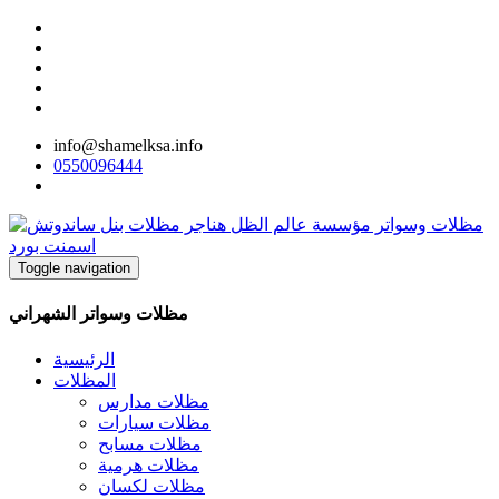
info@shamelksa.info
0550096444
Toggle navigation
مظلات وسواتر الشهراني
الرئيسية
المظلات
مظلات مدارس
مظلات سيارات
مظلات مسابح
مظلات هرمية
مظلات لكسان