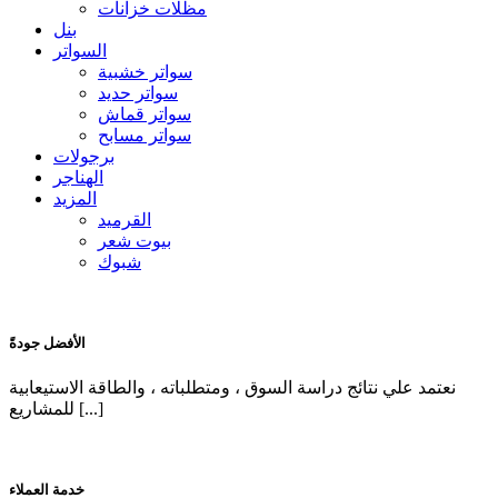
مظلات خزانات
بنل
السواتر
سواتر خشبية
سواتر حديد
سواتر قماش
سواتر مسابح
برجولات
الهناجر
المزيد
القرميد
بيوت شعر
شبوك
الأفضل جودةً
نعتمد علي نتائج دراسة السوق ، ومتطلباته ، والطاقة الاستيعابية
للمشاريع [...]
خدمة العملاء