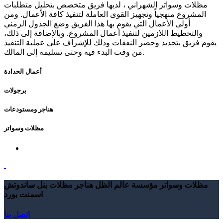
مظلات وسواتر الشهراني ، لديها فريق متخصص بتحليل متطلبات
المشروع منهجياً وتجهيز القوى العاملة لتنفيذ كافة الأعمال. ومن
أولى الأعمال التي يقوم بها هذا الفريق وضع الجدول الزمني
والتخطيط اللازمين لتنفيذ أعمال المشروع. وبالإضافة إلى ذلك،
يقوم فريق بتحديد وحصر النفقات وذلك للإشراف على عملية التنفيذ
من وقت البدء فيه وحتى تسليمه إلى المالك.
أعمال الحدادة
برجولات
هناجر ومستودعات
مظلات وسواتر
مظلات وسواتر مؤسسة عالم الظل هناجر مظلات بنل ساندوتش
اسمنت بورد
اتصل بنا