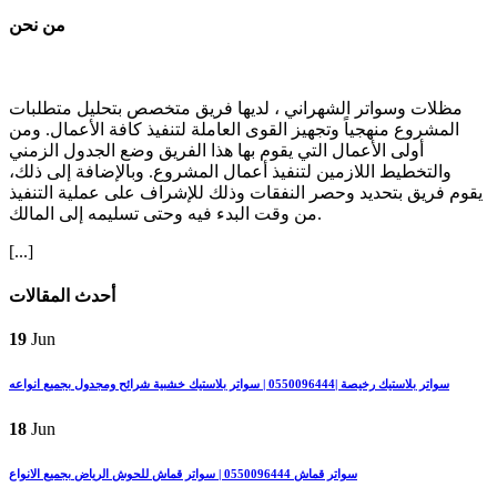
من نحن
مظلات وسواتر الشهراني ، لديها فريق متخصص بتحليل متطلبات
المشروع منهجياً وتجهيز القوى العاملة لتنفيذ كافة الأعمال. ومن
أولى الأعمال التي يقوم بها هذا الفريق وضع الجدول الزمني
والتخطيط اللازمين لتنفيذ أعمال المشروع. وبالإضافة إلى ذلك،
يقوم فريق بتحديد وحصر النفقات وذلك للإشراف على عملية التنفيذ
من وقت البدء فيه وحتى تسليمه إلى المالك.
[...]
أحدث المقالات
19
Jun
سواتر بلاستيك رخيصة |0550096444 | سواتر بلاستيك خشبية شرائح ومجدول بجميع انواعه
18
Jun
سواتر قماش 0550096444 | سواتر قماش للحوش الرياض بجميع الانواع